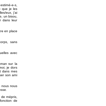
 estimé-e-s,
e que je les
es/eux, j'ai
e, un bisou,
r dans leur
tre en place
corps, sans
uelles avec
aman sur la
moi, je dors
ent dans mes
sser son ami
s nous nous
esse.
s de mépris,
fonction de