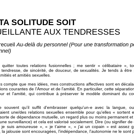
TA SOLITUDE SOIT
EILLANTE AUX TENDRESSES
recueil
Au-delà du personnel (Pour une transformation po
nnel)
quitter toutes relations fusionnelles ; me sentir « célibataire », t
tendresse, de sincérité, de douceur, de sexualités. Je tends à être 
itiés et amitiés sexuelles.
s compte que mes idées, mes constructions affectives sont en décala
ions courantes de l'Amour et de l'amitié. En particulier, cette séparatio
our et l'amitié, qui contribue à préserver le modèle dominant du co
e souvent qu'il suffit d'embrasser quelqu'un-e avec la langue, 
aient une/des relations sexuelles ensemble pour qu'elles « sortent 
 sorte de dépendance mutuelle, un regard plus ou moins permanent et
 (une surveillance) et cela est valorisé socialement. Dire (ou signifier d
je suis amoureuse », « je t'aime », « j'ai un copain » est assez gr
 la jalousie sont encouragées, l'indépendance, l'autonomie ne le sont 