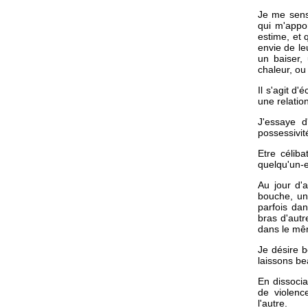
Je me sens 
qui m'appor
estime, et 
envie de le
un baiser,
chaleur, ou
Il s'agit d
une relatio
J'essaye d
possessivit
Etre célib
quelqu'un-e
Au jour d'
bouche, un 
parfois dan
bras d'autr
dans le mêm
Je désire 
laissons be
En dissocia
de violenc
l'autre.