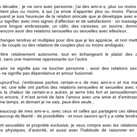
décalée ; je ne sors avec personne, j'ai des ami-e-s, plus ou moins
tent plus ou moins, à qui j'ai envie d'apporter plus ou moins. Parc
quand je suis heureuse de la relation amicale que je développe avec ell
ur signifier avec mes signes d'affection et de satisfactions : un massag
 une longue embrassade, un câlin, des caresses, un sourire, dormi
 encore avoir des relations sensuelles ou sexuelles avec elles/eux.
'échanges tendres et multiples pour dire que je les apprécie, et non met
n de couple ou des relations de couples plus ou moins ambiguës.
'être relativement autonome, tout en échangeant le plaisir des 
é, sans une mainmise oppressante sur l'autre.
ataire ne signifie pas ne toucher personne ; avoir des relations sex
 ne signifie pas dépendance et amour fusionnel.
aujourd'hui, j'embrasse parfois certain-e-s de mes ami-e-s et ma m
tel, une telle ont parfois des relations sensuelles et sexuelles avec 
s la chaleur de certain-e-s autres, je serre très fort et sensuellem
es encore, il m'est arrivé de faire l'amour avec une amie et d'embra
e temps, et demain je ne sais, peut-être seule...
beaucoup de mes ami-e-s, avec ceux et celles qui partagent ces idée
aucoup de liberté - de possibilités - et nous savons qu'il y a cette tendr
nt sexualités et propriété exclusive, je veux rompre avec les relation
es physiques, d'autorité, et aussi avec l'habitude de raisonner en 