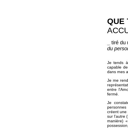
QUE 
ACCU
_
tiré du 
du perso
Je tends à 
capable de 
dans mes am
Je me rend
représentat
entre l'Am
fermé.
Je constat
personnes 
créent une
sur l'autre
manière) « 
possession,