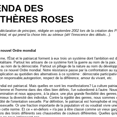
NDA DES
THÈRES ROSES
éclaration de principes, rédigée en septembre 2002 lors de la création des 
réal, et qui prend la chose très au sérieux (ah! l'innocence des débuts...).
 nouvel Ordre mondial
me, l'État et le patriarcat forment à eux trois un système dont l'ambition est 
otalitaire. Partout les artisans de ce système font la guerre au nom de la paix
 au nom de la démocratie. Partout un pillage de la nature au nom du dévelop
s ce nouvel Ordre mondial. Notre résistance passe par la confrontation au s
pplication au quotidien des alternatives à ce système : démocratie participativ
 responsable,autogestion, respect de la différence, amour du vivant, etc.
ial est patriarcal. Mais quelles en sont les manifestations? La culture patria
femme et l'homme dans des rôles bien définis, l'un subordonné à l'autre. Nou
omination et nous appuyons, à la place, une plus grande flexibilité des genres
t mieux la diversité des individus. Contre la rigidité des genres, nous sommes 
idité de l'orientation sexuelle. Par définition, le patriarcat est homophobe et im
sexuelle. Or une fraction importante de la population vit ou voudrait vivre une
 cette norme. Et ce « en-dehors » n'a pas à être classé comme un vieux gar
ans des tiroirs différents ses chaussettes de couleurs différentes. Quelles qu'e