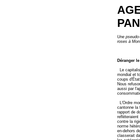
AGE
PAN
Une pseudo-d
roses à Mont
Déranger le
Le capitalis
mondial et t
coups d'État
Nous refuson
aussi par l'a
consommation
L'Ordre mond
cantonne la 
rapport de d
refléteraien
contre la rig
norme hétéro
en-dehors de
classerait d