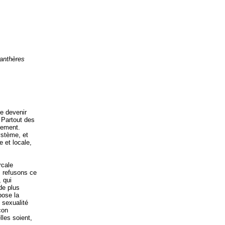
Panthères
de devenir
. Partout des
pement.
ystème, et
e et locale,
rcale
s refusons ce
, qui
de plus
pose la
 sexualité
çon
lles soient,