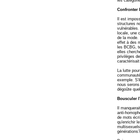
les catégori
Confronter 
Il est impos
structures n
vulnérables.
locale, une 
de la mode. 
effet à des 
les BCBG, tel
elles cherch
privilèges d
caractérisait
La lutte pou
communauté 
exemple. S'i
nous serons 
dégoûte quel
Bousculer l
Il manquerai
anti-homoph
de mots écrit
qu'enrichir 
multisexuels 
générations?