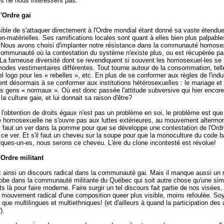
es ne nous intéressent pas.
l'Ordre gai
sible de s'attaquer directement à l'Ordre mondial étant donné sa vaste étendu
on-matérielles. Ses ramifications locales sont quant à elles bien plus palpable
 Nous avons choisi d'implanter notre résistance dans la communauté homose
communauté où la contestation du système n'existe plus, ou est récupérée par 
La fameuse diversité dont se revendiquent si souvent les homosexuel-les se 
modes vestimentaires différentes. Tout tourne autour de la consommation, telle
 logo pour les « rebelles », etc. En plus de se conformer aux règles de l'indust
ent désormais à se conformer aux institutions hétérosexuelles : le mariage et
es gens « normaux ». Où est donc passée l'attitude subversive qui hier encore
 la culture gaie, et lui donnait sa raison d'être?
r l'obtention de droits égaux n'est pas un problème en soi, le problème est que
homosexuelle ne s'ouvre pas aux luttes extérieures, au mouvement altermond
l faut un ver dans la pomme pour que se développe une contestation de l'Ordr
ce ver. Et s'il faut un cheveu sur la soupe pour que la monoculture du code b
ques-un-es, nous serons ce cheveu. L'ère du clone incontesté est révolue!
'Ordre militant
t ainsi un discours radical dans la communauté gai. Mais il manque aussi un 
obe dans la communauté militante du Québec qui soit autre chose qu'une sim
s là pour faire moderne. Faire surgir un tel discours fait partie de nos visées,
le mouvement radical d'une composition queer plus visible, moins refoulée. So
que multilingues et multiethniques! (et d'ailleurs à quand la participation des 
).