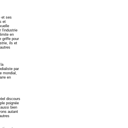
e et ses
s et
xuelle
l'industrie
limite en
 griffe pour
rie, ils et
 autres
 la
ialiste par
e mondial,
arre en
réel discours
ple poignée
 aussi bien
yons autant
autres