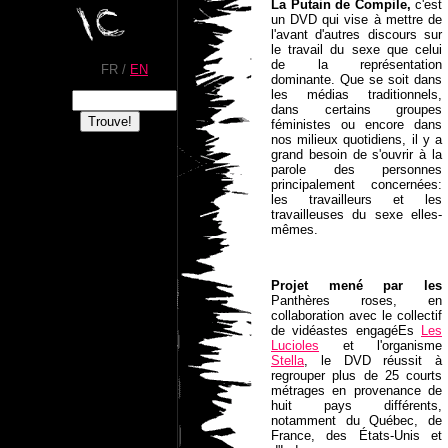
La Putain de Compile,
c'est
un DVD qui vise à mettre de
l'avant d'autres discours sur
le travail du sexe que celui
de la représentation
FR /
EN
dominante. Que se soit dans
les médias traditionnels,
dans certains groupes
féministes ou encore dans
nos milieux quotidiens, il y a
grand besoin de s'ouvrir à la
No copyright
parole des personnes
principalement concernées:
les travailleurs et les
travailleuses du sexe elles-
mêmes.
Projet mené par les
Panthères roses, en
collaboration avec le collectif
de vidéastes engagéEs
Les
Lucioles
et l'organisme
Stella
, le DVD réussit à
regrouper plus de 25 courts
métrages en provenance de
huit pays différents,
notamment du Québec, de
France, des États-Unis et