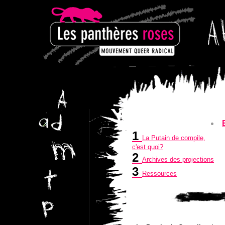
1
La Putain de compile,
c'est quoi?
2
Archives des projections
3
Ressources