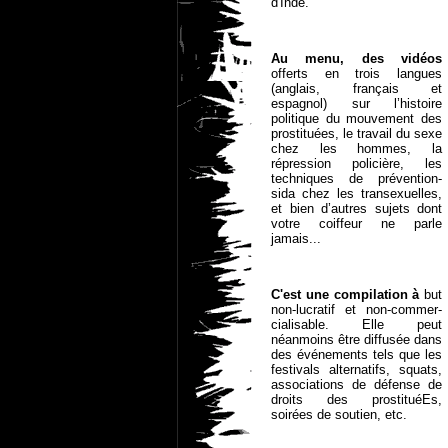
d'Inde.
Au menu, des vidéos
offerts en trois langues
(anglais, français et
espagnol) sur l’histoire
politique du mouvement des
prostituées, le travail du sexe
chez les hommes, la
répression policière, les
techniques de prévention-
sida chez les transexuelles,
et bien d’autres sujets dont
votre coiffeur ne parle
jamais...
C'est une compilation à
but
non-lucratif et non-commer-
cialisable. Elle peut
néanmoins être diffusée dans
des événements tels que les
festivals alternatifs, squats,
associations de défense de
droits des prostituéEs,
soirées de soutien, etc.