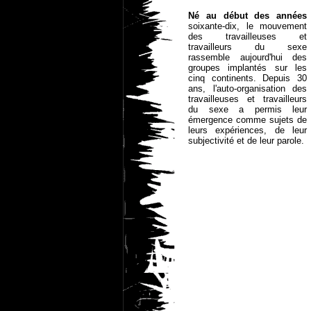
Né au début des années
soixante-dix, le mouvement
des travailleuses et
travailleurs du sexe
rassemble aujourd'hui des
groupes implantés sur les
cinq continents. Depuis 30
ans, l'auto-organisation des
travailleuses et travailleurs
du sexe a permis leur
émergence comme sujets de
leurs expériences, de leur
subjectivité et de leur parole.